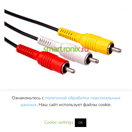
Ознакомьтесь с
политикой обработки персональных
Эти разъёмы встречаются преимущественно на
данных
. Наш сайт использует файлы cookie.
старых моделях ТВ, а на ноутбуках за крайне
незначительными исключениями и вовсе
Cookie settings
ОК
отсутствуют. Использовать для подключения к