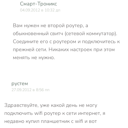
Смарт-Троникс
04.09.2012 в 10:32 дп
Вам нужен не второй роутер, а
обыкновенный свитч (сетевой коммутатор).
Соедините его с роутером и подключитесь к
прежней сети. Никаких настроек при этом
менять не нужно.
рустем
О
27.09.2012 в 8:56 пп
Здравствуйте, уже какой день не могу
подключить wifi роутер к сети интернет, я
недавно купил планшетник с wifi и вот