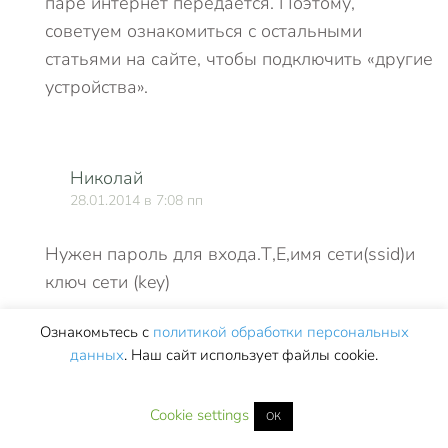
паре интернет передается. Поэтому,
советуем ознакомиться с остальными
статьями на сайте, чтобы подключить «другие
устройства».
Николай
28.01.2014 в 7:08 пп
Нужен пароль для входа.Т,Е,имя сети(ssid)и
ключ сети (key)
Ознакомьтесь с
политикой обработки персональных
данных
. Наш сайт использует файлы cookie.
Рина
О
29.09.2012 в 10:59 пп
Cookie settings
ОК