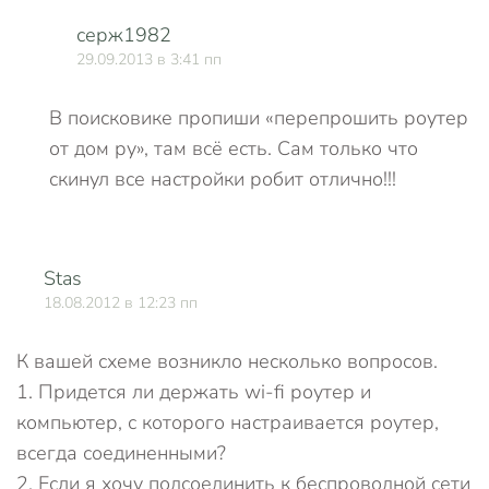
серж1982
29.09.2013 в 3:41 пп
В поисковике пропиши «перепрошить роутер
от дом ру», там всё есть. Сам только что
скинул все настройки робит отлично!!!
Stas
О
18.08.2012 в 12:23 пп
К вашей схеме возникло несколько вопросов.
1. Придется ли держать wi-fi роутер и
компьютер, с которого настраивается роутер,
всегда соединенными?
2. Если я хочу подсоединить к беспроводной сети