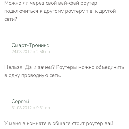
Можно ли через свой вай-фай роутер
подключиться к другому роутеру т.е. к другой
сети?
Смарт-Троникс
О
24.08.2012 в 2:56 пп
Нельзя. Да и зачем? Роутеры можно объединить
в одну проводную сеть.
Сергей
О
31.08.2012 в 9:31 пп
У меня в комнате в общаге стоит роутер вай