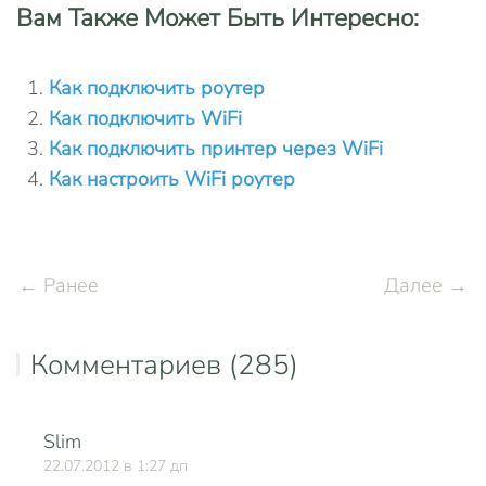
Вам Также Может Быть Интересно:
Как подключить роутер
Как подключить WiFi
Как подключить принтер через WiFi
Как настроить WiFi роутер
← Ранее
Далее →
Комментариев (285)
Slim
О
22.07.2012 в 1:27 дп