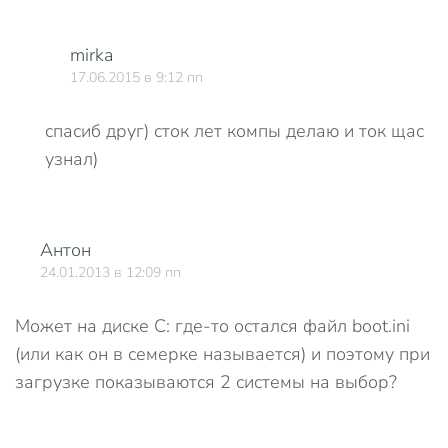
mirka
17.06.2015 в 9:12 пп
спасиб друг) сток лет компы делаю и ток щас
узнал)
Антон
О
24.01.2013 в 12:09 пп
Может на диске С: где-то остался файл boot.ini
(или как он в семерке называется) и поэтому при
загрузке показываются 2 системы на выбор?