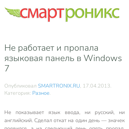
Skip to main content
Не работает и пропала
языковая панель в Windows
7
Опубликовал
SMARTRONIX.RU
,
17.04.2013
.
Категория:
Разное
.
Не показывает язык ввода, ни русский, ни
английский. Сделал откат на один день — значек
появился, а на следующий день опять пропал.