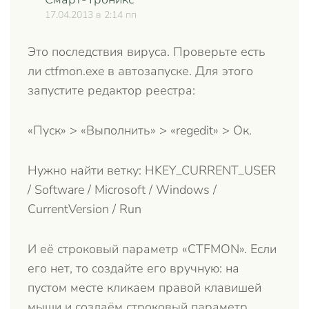
Отве
17.04.2013 в 2:14 пп
Это последствия вируса. Проверьте есть
ли ctfmon.exe в автозапуске. Для этого
запустите редактор реестра:
«Пуск» > «Выполнить» > «regedit» > Ок.
Нужно найти ветку: HKEY_CURRENT_USER
/ Software / Microsoft / Windows /
CurrentVersion / Run
И её строковый параметр «CTFMON». Если
его нет, то создайте его вручную: на
пустом месте кликаем правой клавишей
мыши и создаём строковый параметр