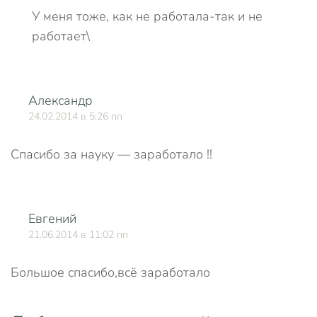
У меня тоже, как не работала-так и не
работает\
Александр
О
24.02.2014 в 5:26 пп
Спасибо за науку — заработало !!
Евгений
О
21.06.2014 в 11:02 пп
Большое спасибо,всё заработало