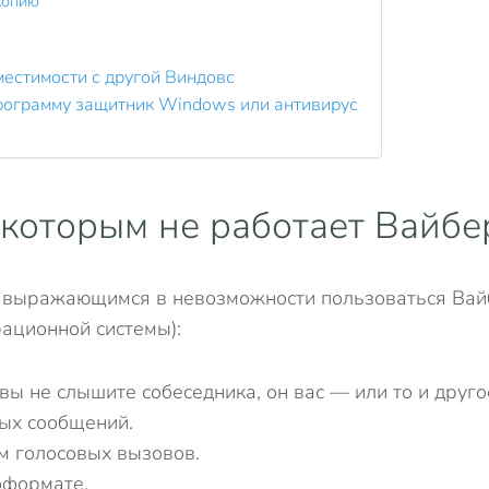
копию
местимости с другой Виндовс
программу защитник Windows или антивирус
которым не работает Вайбе
 выражающимся в невозможности пользоваться Вайбе
рационной системы):
 вы не слышите собеседника, он вас — или то и друг
вых сообщений.
м голосовых вызовов.
оформате.