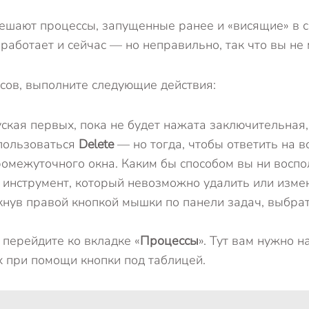
шают процессы, запущенные ранее и «висящие» в си
 работает и сейчас — но неправильно, так что вы н
ов, выполните следующие действия:
уская первых, пока не будет нажата заключительна
спользоваться
Delete
— но тогда, чтобы ответить на в
ромежуточного окна. Каким бы способом вы ни воспо
 инструмент, который невозможно удалить или измен
кнув правой кнопкой мышки по панели задач, выбра
 перейдите ко вкладке «
Процессы
». Тут вам нужно 
х при помощи кнопки под таблицей.