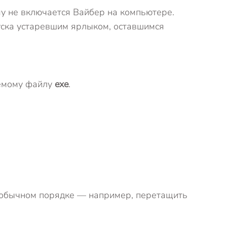
му не включается Вайбер на компьютере.
пуска устаревшим ярлыком, оставшимся
яемому файлу
exe
.
в обычном порядке — например, перетащить