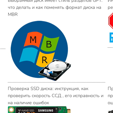
Выбранный диск имеет стиль разделов GPT:
Ин
что делать и как поменять формат диска на
ре
MBR
Проверка SSD диска: инструкция, как
Пр
проверить скорость ССД , его исправность и
пр
на наличие ошибок
ош