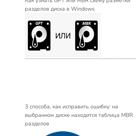
Как узнать GPT или MBR схему разметки
разделов диска в Windows
3 способа, как исправить ошибку: на
выбранном диске находится таблица MBR
разделов