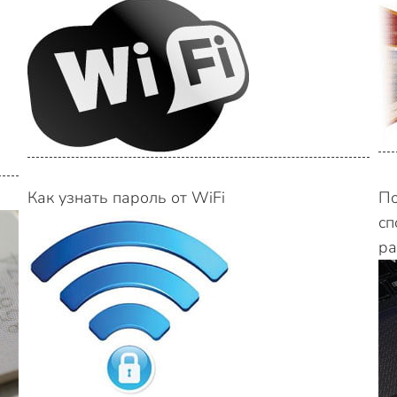
Как узнать пароль от WiFi
По
сп
ра