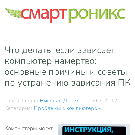
Skip to main content
Что делать, если зависает
компьютер намертво:
основные причины и советы
по устранению зависания ПК
Опубликовал
Николай Данилов
,
13.06.2012
.
Категория:
Проблемы с компьютером
.
Компьютеры могут