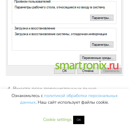
Вместо всех перечисленных выше
Ознакомьтесь с
политикой обработки персональных
манипуляций вы можете, чтобы несколько
данных
. Наш сайт использует файлы cookie.
сэкономить время и быстрее разобраться,
почему компьютер зависает намертво и не
Cookie settings
реагирует, нажать кнопку с логотипом
ОК