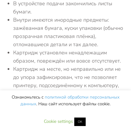
В устройстве подачи закончились листы
бумаги.
Внутри имеются инородные предметы:
зажёванная бумага, куски упаковки (обычно
прозрачная пластиковая плёнка),
отломавшиеся детали и так далее.
Картридж установлен ненадлежащим
образом, повреждён или вовсе отсутствует.
Картридж на месте, но неправильно или не
до упора зафиксирован, что не позволяет
принтеру, подсоединённому к компьютеру,
приступить к печати.
Ознакомьтесь с
политикой обработки персональных
Сломался один или несколько датчиков,
данных
. Наш сайт использует файлы cookie.
отвечающих за контроль уровня чернил,
подачи или протяжки бумаги, положения
Cookie settings
ОК
печатающей головки.