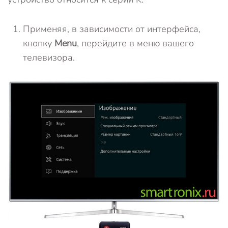
Применяя, в зависимости от интерфейса,
кнопку
Menu
, перейдите в меню вашего
телевизора.