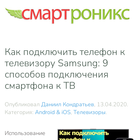
Skip to main content
Как подключить телефон к
телевизору Samsung: 9
способов подключения
смартфона к ТВ
Опубликовал
Даниил Кондратьев
,
13.04.2020
.
Категория:
Android & iOS
,
Телевизоры
.
Использование