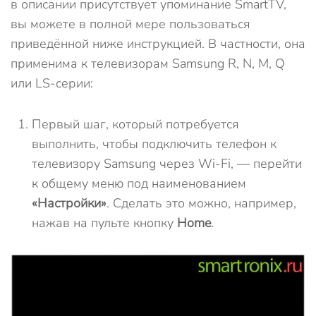
в описании присутствует упоминание SmartTV,
вы можете в полной мере пользоваться
приведённой ниже инструкцией. В частности, она
применима к телевизорам Samsung R, N, M, Q
или LS-серии:
Первый шаг, который потребуется
выполнить, чтобы подключить телефон к
телевизору Samsung через Wi-Fi, — перейти
к общему меню под наименованием
«Настройки»
. Сделать это можно, например,
нажав на пульте кнопку
Home
.