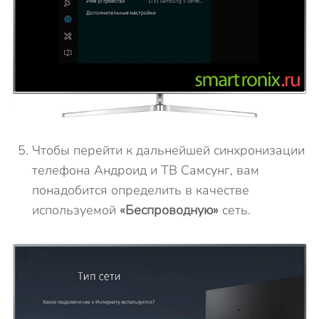
Чтобы перейти к дальнейшей синхронизации
телефона Андроид и ТВ Самсунг, вам
понадобится определить в качестве
используемой
«Беспроводную»
сеть.