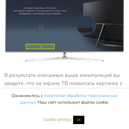
В результате описанных выше манипуляций вы
увидите, что на экране ТВ появилась картинка с
вашего смартфона. Теперь вы знаете, как
Ознакомьтесь с
политикой обработки персональных
дублировать экран телефона на телевизор
данных
. Наш сайт использует файлы cookie.
Samsung, и можете свободно играть в
видеоигры или смотреть медиафайлы на
Cookie settings
ОК
широком мониторе. В качестве недостатков