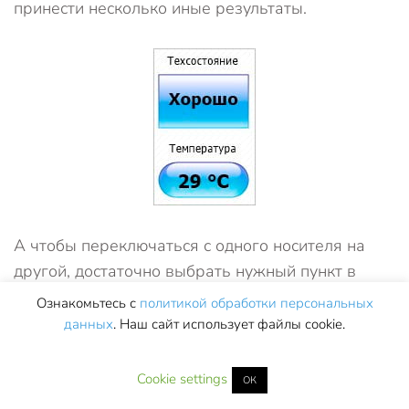
принести несколько иные результаты.
А чтобы переключаться с одного носителя на
другой, достаточно выбрать нужный пункт в
списке «Диск». Кроме того, делать это можно,
Ознакомьтесь с
политикой обработки персональных
щёлкая по вынесенным вверх иконкам или
данных
. Наш сайт использует файлы cookie.
боковой стрелочке, направленной вправо.
Cookie settings
ОК