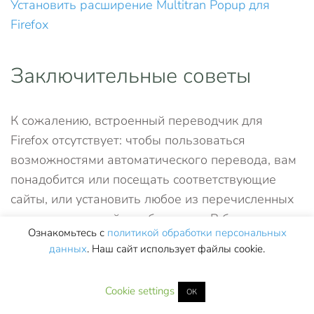
Установить расширение Multitran Popup для
Firefox
Заключительные советы
К сожалению, встроенный переводчик для
Firefox отсутствует: чтобы пользоваться
возможностями автоматического перевода, вам
понадобится или посещать соответствующие
сайты, или установить любое из перечисленных
выше расширений для браузера. В большинстве
Ознакомьтесь с
политикой обработки персональных
случаев для быстрого и достаточно точного,
данных
. Наш сайт использует файлы cookie.
даже в сложных контекстах, перевода подходит
всеми любимый Google Translate — с огромным
Cookie settings
ОК
набором языковых направлений, бесплатный,