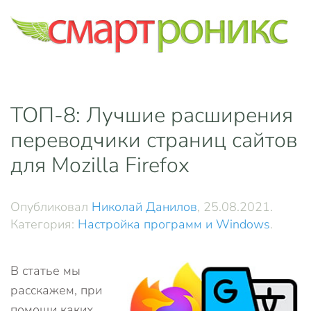
Skip to main content
ТОП-8: Лучшие расширения
переводчики страниц сайтов
для Mozilla Firefox
Опубликовал
Николай Данилов
,
25.08.2021
.
Категория:
Настройка программ и Windows
.
В статье мы
расскажем, при
помощи каких