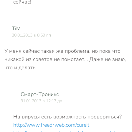
сейчас!
TiM
О
30.01.2013 в 8:59 пп
У меня сейчас такая же проблема, но пока что
никакой из советов не помогает… Даже не знаю,
что и делать.
Смарт-Троникс
31.01.2013 в 12:17 дп
На вирусы есть возможность провериться?
http://www.freedrweb.com/cureit