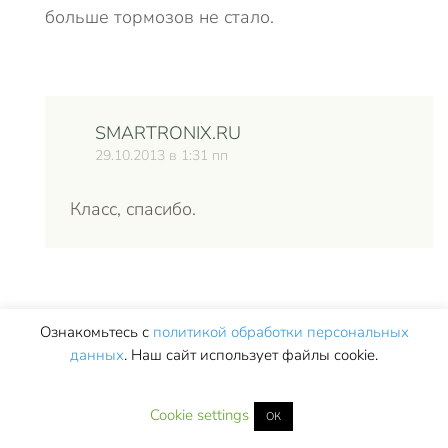
больше тормозов не стало.
SMARTRONIX.RU
29.10.2013 в 1:31 пп
Класс, спасибо.
АГ
Ознакомьтесь с
политикой обработки персональных
17.03.2015 в 10:31 пп
данных
. Наш сайт использует файлы cookie.
Точно! Это что-то из пакета IE. Мучился
Cookie settings
ОК
долго, отключил в итоге службу обновления,