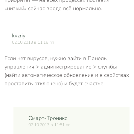
приоритет — на всех процессах поставил
«низкий» сейчас вроде всё нормально.
kvzriy
О
02.10.2013 в 11:16 пп
Если нет вирусов, нужно зайти в Панель
управления > администрирование > службы
(найти автоматическое обновление и в свойствах
проставить отключено) и будет счастье.
Смарт-Троникс
02.10.2013 в 11:51 пп