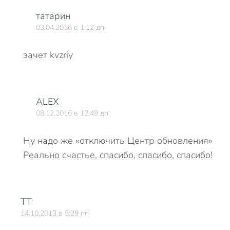
татарин
03.04.2016 в 1:12 дп
зачет kvzriy
ALEX
08.12.2016 в 12:49 дп
Ну надо же «отключить Центр обновления»
Реально счастье, спасибо, спасибо, спасибо!
TT
О
14.10.2013 в 5:29 пп