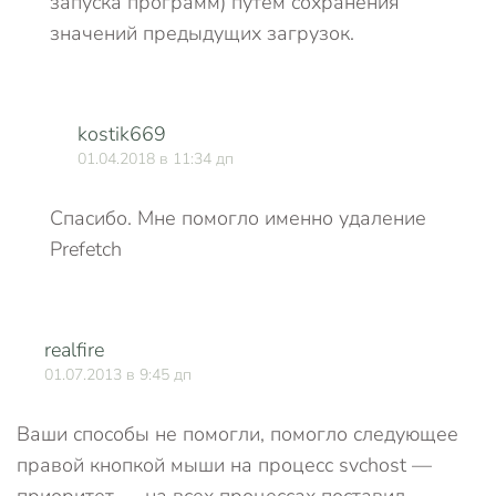
запуска программ) путём сохранения
значений предыдущих загрузок.
kostik669
01.04.2018 в 11:34 дп
Спасибо. Мне помогло именно удаление
Prefetch
realfire
О
01.07.2013 в 9:45 дп
Ваши способы не помогли, помогло следующее
правой кнопкой мыши на процесс svchost —