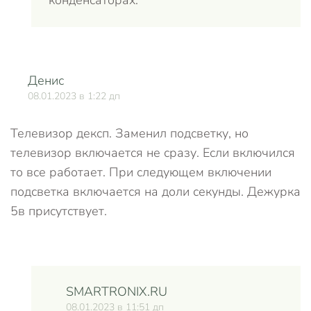
конденсаторах.
Денис
О
08.01.2023 в 1:22 дп
Телевизор дексп. Заменил подсветку, но
телевизор включается не сразу. Если включился
то все работает. При следующем включении
подсветка включается на доли секунды. Дежурка
5в присутствует.
SMARTRONIX.RU
08.01.2023 в 11:51 дп