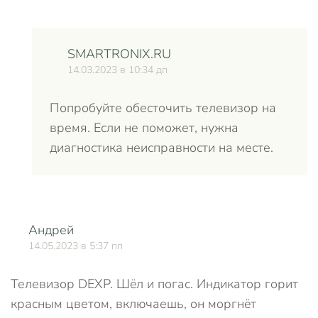
SMARTRONIX.RU
14.03.2023 в 10:34 дп
Попробуйте обесточить телевизор на
время. Если не поможет, нужна
диагностика неисправности на месте.
Андрей
О
14.05.2023 в 5:37 пп
Телевизор DEXP. Шëл и погас. Индикатор горит
красным цветом, включаешь, он моргнëт