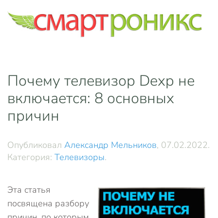
Skip to main content
Почему телевизор Dexp не
включается: 8 основных
причин
Опубликовал
Александр Мельников
,
07.02.2022
.
Категория:
Телевизоры
.
Эта статья
посвящена разбору
причин, по которым