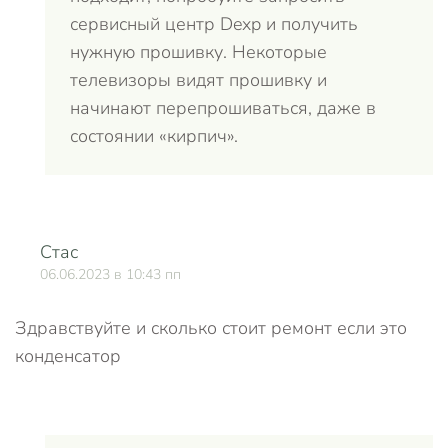
сервисный центр Dexp и получить
нужную прошивку. Некоторые
телевизоры видят прошивку и
начинают перепрошиваться, даже в
состоянии «кирпич».
Стас
О
06.06.2023 в 10:43 пп
Здравствуйте и сколько стоит ремонт если это
конденсатор