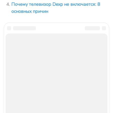
Почему телевизор Dexp не включается: 8
основных причин
← Ранее
Далее →
Александр Мельников
Пара слов об авторе от редакции smartronix.ru.
Александр - настоящий профессионал своего
дела. Более 40 лет он работал телемастером и
застал все поколения телевизоров. Начиная с
кинескопных, со временем, он перешел на
жидкокристаллические модели ТВ. На сайте не