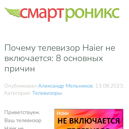
Skip to main content
Почему телевизор Haier не
включается: 8 основных
причин
Опубликовал
Александр Мельников
,
13.08.2023
.
Категория:
Телевизоры
.
Приветствуем.
Ваш телевизор
Haier не