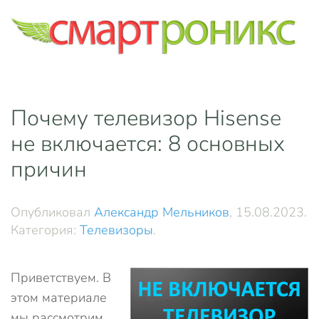
Skip to main content
Почему телевизор Hisense
не включается: 8 основных
причин
Опубликовал
Александр Мельников
,
15.08.2023
.
Категория:
Телевизоры
.
Приветствуем. В
этом материале
мы рассмотрим