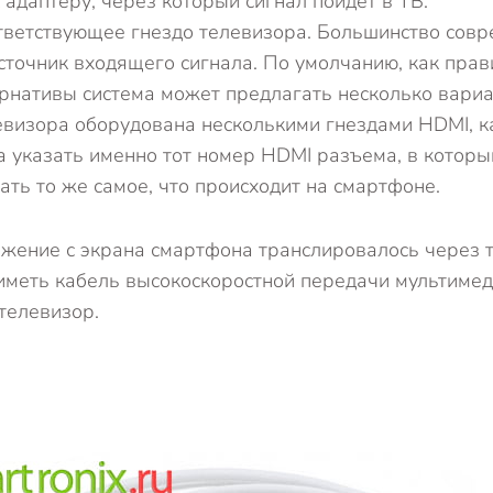
адаптеру, через который сигнал пойдет в ТВ.
ответствующее гнездо телевизора. Большинство сов
точник входящего сигнала. По умолчанию, как прави
ернативы система может предлагать несколько вариа
евизора оборудована несколькими гнездами HDMI, к
а указать именно тот номер HDMI разъема, в которы
ть то же самое, что происходит на смартфоне.
ажение с экрана смартфона транслировалось через 
 иметь кабель высокоскоростной передачи мультимед
телевизор.