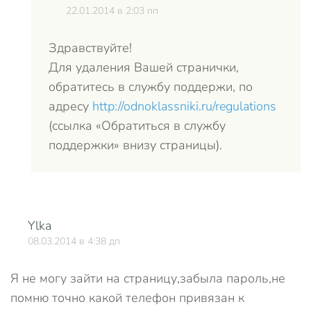
22.01.2014 в 2:03 пп
Здравствуйте!
Для удаления Вашей странички,
обратитесь в службу поддержи, по
адресу
http://odnoklassniki.ru/regulations
(ссылка «Обратиться в службу
поддержки» внизу страницы).
Ylka
О
08.03.2014 в 4:38 дп
Я не могу зайти на страницу,забыла пароль,не
помню точно какой телефон привязан к