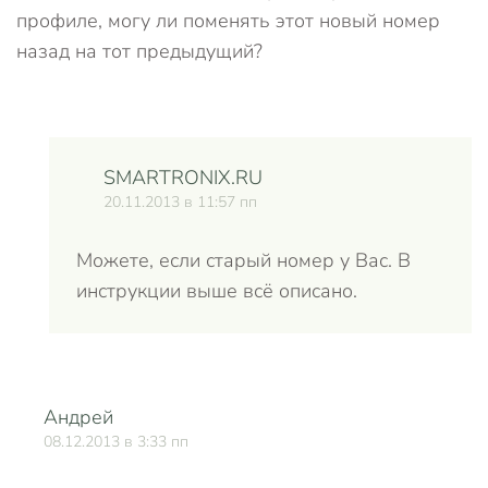
профиле, могу ли поменять этот новый номер
назад на тот предыдущий?
SMARTRONIX.RU
20.11.2013 в 11:57 пп
Можете, если старый номер у Вас. В
инструкции выше всё описано.
Андрей
О
08.12.2013 в 3:33 пп