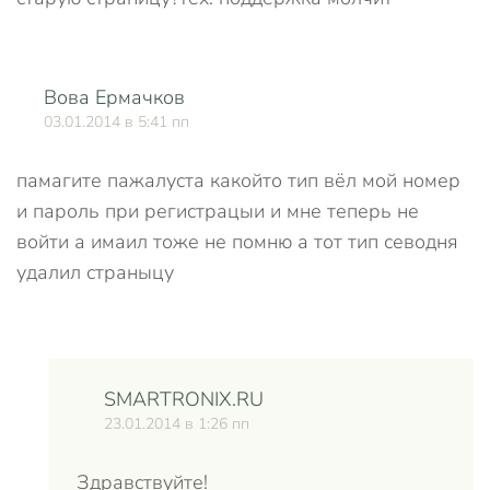
Вова Ермачков
О
03.01.2014 в 5:41 пп
памагите пажалуста какойто тип вёл мой номер
и пароль при регистрацыи и мне теперь не
войти а имаил тоже не помню а тот тип севодня
удалил страныцу
SMARTRONIX.RU
23.01.2014 в 1:26 пп
Здравствуйте!