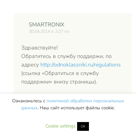
SMARTRONIX
30.04.2014 в 2:27 пп
Здравствуйте!
Обратитесь в службу поддержи, по
адресу
http://odnoklassniki.ru/regulations
(ссылка «Обратиться в службу
поддержки» внизу страницы).
Если использовался номер для
Ознакомьтесь с
политикой обработки персональных
регистрации, то повторно сможете
данных
. Наш сайт использует файлы cookie.
воспользоваться через 3 месяца.
Cookie settings
ОК