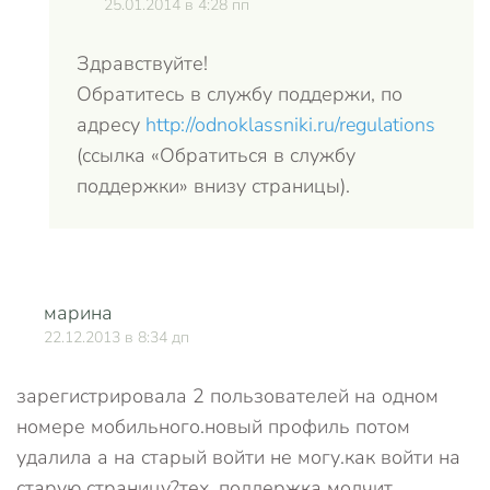
25.01.2014 в 4:28 пп
Здравствуйте!
Обратитесь в службу поддержи, по
адресу
http://odnoklassniki.ru/regulations
(ссылка «Обратиться в службу
поддержки» внизу страницы).
марина
О
22.12.2013 в 8:34 дп
зарегистрировала 2 пользователей на одном
номере мобильного.новый профиль потом
удалила а на старый войти не могу.как войти на
старую страницу?тех. поддержка молчит