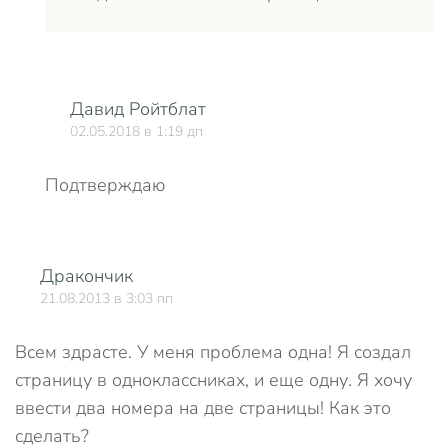
Давид Ройтблат
02.05.2018 в 1:19 дп
Подтверждаю
Дракончик
О
21.08.2013 в 3:03 пп
Всем здрасте. У меня проблема одна! Я создал
страницу в одноклассниках, и еще одну. Я хочу
ввести два номера на две страницы! Как это
сделать?