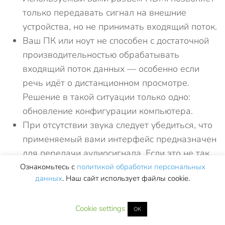
только передавать сигнал на внешние
устройства, но не принимать входящий поток.
Ваш ПК или ноут не способен с достаточной
производительностью обрабатывать
входящий поток данных — особенно если
речь идёт о дистанционном просмотре.
Решение в такой ситуации только одно:
обновление конфигурации компьютера.
При отсутствии звука следует убедиться, что
применяемый вами интерфейс предназначен
для передачи аудиосигнала. Если это не так,
выводить звуковое сопровождение придётся
Ознакомьтесь с
политикой обработки персональных
данных
. Наш сайт использует файлы cookie.
посредством наушников или внешних
динамиков, подключаемых к ПС 5.
Cookie settings
ОК
Пользуйтесь приведёнными выше советами,