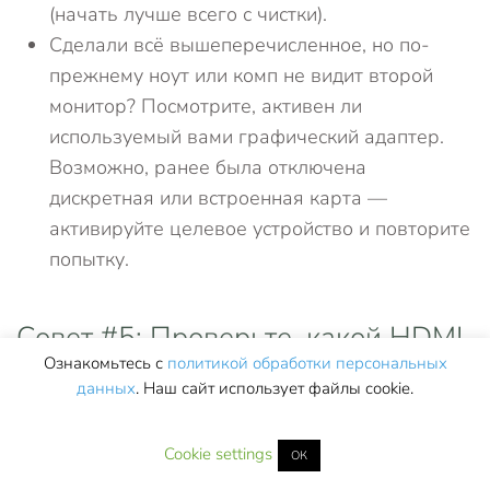
(начать лучше всего с чистки).
Сделали всё вышеперечисленное, но по-
прежнему ноут или комп не видит второй
монитор? Посмотрите, активен ли
используемый вами графический адаптер.
Возможно, ранее была отключена
дискретная или встроенная карта —
активируйте целевое устройство и повторите
попытку.
Совет #5: Проверьте, какой HDMI
Ознакомьтесь с
политикой обработки персональных
порт выбран для работы с
данных
. Наш сайт использует файлы cookie.
монитором
Cookie settings
ОК
Возможно, на мониторе имеется несколько