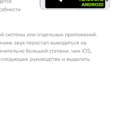
дётся
собности
й системы или отдельных приложений,
ичине звук перестал выводиться на
ачительно большей степени, чем iOS,
ь следующее руководство и выделить