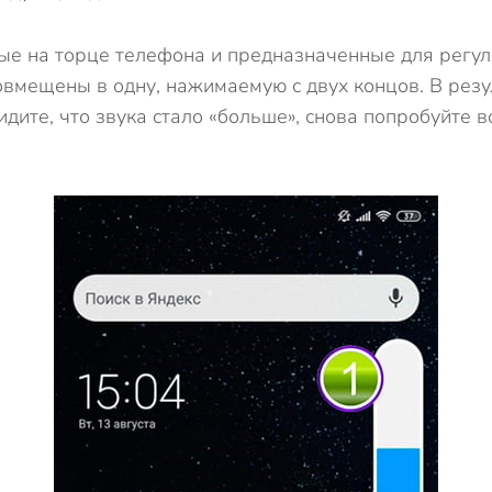
е на торце телефона и предназначенные для регули
овмещены в одну, нажимаемую с двух концов. В рез
идите, что звука стало «больше», снова попробуйте 