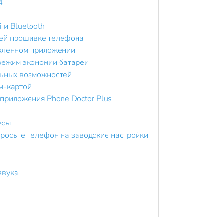
4
 и Bluetooth
ней прошивке телефона
овленном приложении
 режим экономии батареи
льных возможностей
им-картой
 приложения Phone Doctor Plus
усы
сбросьте телефон на заводские настройки
звука