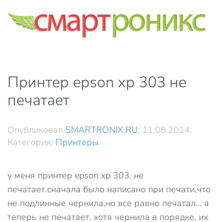
Skip to main content
Принтер epson xp 303 не
печатает
Опубликовал
SMARTRONIX.RU
,
11.08.2014
.
Категория:
Принтеры
.
у меня принтер epson xp 303. не
печатает.сначала было написано при печати,что
не подлинные чернила,но все равно печатал… а
теперь не печатает. хотя чернила в порядке, их