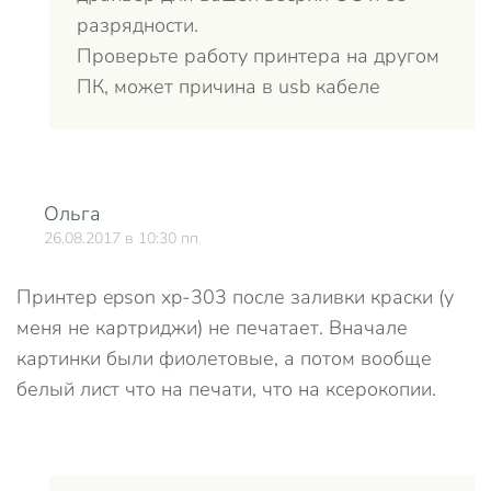
разрядности.
Проверьте работу принтера на другом
ПК, может причина в usb кабеле
Ольга
О
26.08.2017 в 10:30 пп
Принтер epson xp-303 после заливки краски (у
меня не картриджи) не печатает. Вначале
картинки были фиолетовые, а потом вообще
белый лист что на печати, что на ксерокопии.