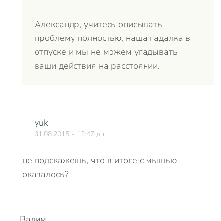
Александр, учитесь описывать
проблему полностью, наша гадалка в
отпуске и мы не можем угадывать
ваши действия на расстоянии.
yuk
31.08.2015 в 12:47 дп
не подскажешь, что в итоге с мышью
оказалось?
Вадим
О