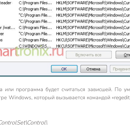
а или программа будет считаться зависшей. По у
стре Windows, который вызывается командой «regedit
trolSet\Control\