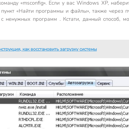
команду «msconfig». Если у вас Windows XP, набер
 пункт «Найти программы и файлы», также через пу
 с ненужных программ . Кстати, данный способ, м
струкция, как восстановить загрузку системы