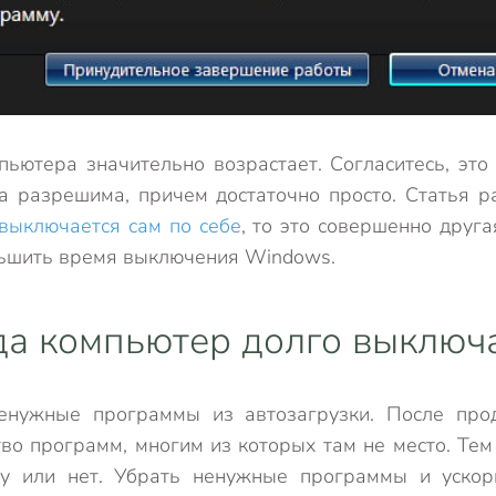
пьютера значительно возрастает. Согласитесь, это
а разрешима, причем достаточно просто. Статья р
выключается сам по себе
, то это совершенно друг
еньшить время выключения Windows.
да компьютер долго выключ
енужные программы из автозагрузки. После про
во программ, многим из которых там не место. Те
ку или нет. Убрать ненужные программы и ускор