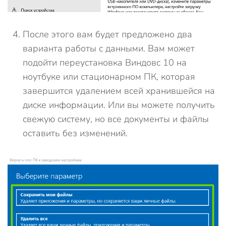
После этого вам будет предложено два
варианта работы с данными. Вам может
подойти переустановка Виндовс 10 на
ноутбуке или стационарном ПК, которая
завершится удалением всей хранившейся на
диске информации. Или вы можете получить
свежую систему, но все документы и файлы
оставить без изменений.