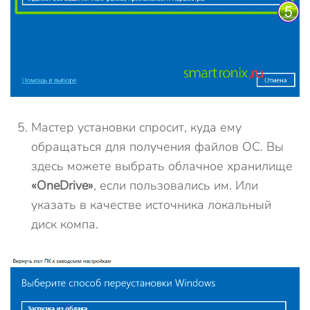
Мастер установки спросит, куда ему
обращаться для получения файлов ОС. Вы
здесь можете выбрать облачное хранилище
«OneDrive»
, если пользовались им. Или
указать в качестве источника локальный
диск компа.