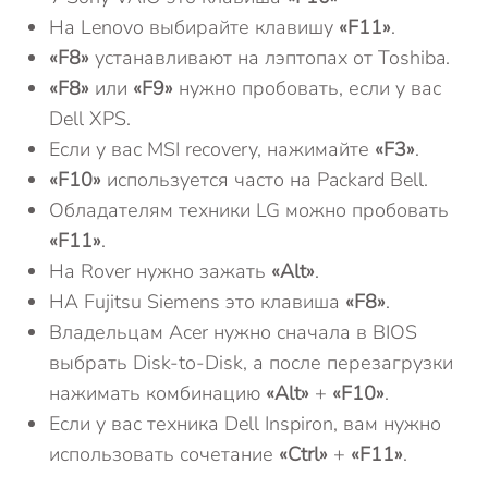
На Lenovo выбирайте клавишу
«F11»
.
«F8»
устанавливают на лэптопах от Toshiba.
«F8»
или
«F9»
нужно пробовать, если у вас
Dell XPS.
Если у вас MSI recovery, нажимайте
«F3»
.
«F10»
используется часто на Packard Bell.
Обладателям техники LG можно пробовать
«F11»
.
На Rover нужно зажать
«Alt»
.
НА Fujitsu Siemens это клавиша
«F8»
.
Владельцам Acer нужно сначала в BIOS
выбрать Disk-to-Disk, а после перезагрузки
нажимать комбинацию
«Alt»
+
«F10»
.
Если у вас техника Dell Inspiron, вам нужно
использовать сочетание
«Ctrl»
+
«F11»
.