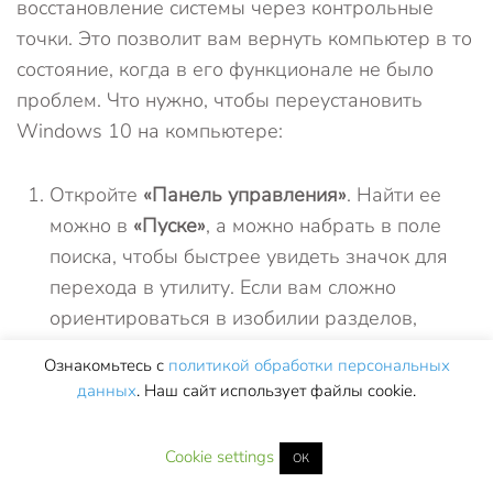
восстановление системы через контрольные
точки. Это позволит вам вернуть компьютер в то
состояние, когда в его функционале не было
проблем. Что нужно, чтобы переустановить
Windows 10 на компьютере:
Откройте
«Панель управления»
. Найти ее
можно в
«Пуске»
, а можно набрать в поле
поиска, чтобы быстрее увидеть значок для
перехода в утилиту. Если вам сложно
ориентироваться в изобилии разделов,
поменяйте представление так, как вам
Ознакомьтесь с
политикой обработки персональных
удобнее будет искать нужный блок. Для
данных
. Наш сайт использует файлы cookie.
этого нажмите
«Просмотр»
—
«Крупные
значки»
(или
«Мелкие значки»
– на ваш вкус).
Cookie settings
ОК
Ваша задача – найти раздел