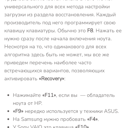
универсального для всех метода настройки
загрузки из раздела восстановления. Каждый
производитель под него программирует свою
клавишу клавиатуры. Обычно это
F8
. Нажать ее
нужно сразу после начала включения ноута.
Несмотря на то, что одинакового для всех
алгоритма здесь быть не может, мы все же
приведем перечень наиболее часто
встречающихся вариантов, позволяющих
активировать
«Recovery»
:
Нажимайте
«F11»
, если вы — обладатель
ноута от HP.
«F9»
нередко используется у техники ASUS.
На Samsung нужно пробовать
«F4»
.
У Sony VAIO это клавиша
«F10»