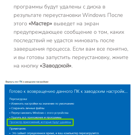
программы будут удалены с диска в
результате переустановки Windows После
этого
«Мастер»
выведет на экран
предупреждающее сообщение о том, каких
последствий не удастся миновать после
завершения процесса. Если вам все понятно,
и вы готовы запустить переустановку, жмите
на кнопку
«Заводской»
.