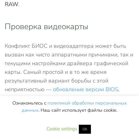
RAW
.
Проверка видеокарты
Конфликт БИОС и видеоадаптера может быть
вызван как чисто аппаратными причинами, так и
текущими настройками драйвера графической
карты. Самый простой и в то же время
результативный вариант борьбы с этой
неприятностью —
обновление версии BIOS
,
которое сможет выполнить даже начинающий
Ознакомьтесь с
политикой обработки персональных
пользователь. Если и эта операция не принесла
данных
. Наш сайт использует файлы cookie.
результата, остаётся лишь заменить или
графический адаптер, или матплату — что, к
Cookie settings
ОК
сожалению, при любом выборе довольно