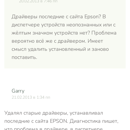
20.02.2013 в 7:46 пп
Драйверы последние с сайта Epson? В
диспетчере устройств неопознанных или с
жёлтым значком устройств нет? Проблема
вероятно всё же с драйвером. Имеет
смысл удалить установленный и заново
поставить.
Garry
О
21.02.2013 в 1:34 пп
Удалял старые драйверы, устанавливал
последние с сайта EPSON. Диагностика пишет,
что проблема в драйвере, в диспетчере