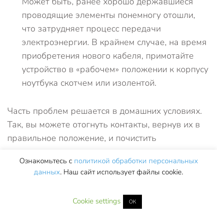
Может быть, ранее хорошо державшиеся
проводящие элементы понемногу отошли,
что затрудняет процесс передачи
электроэнергии. В крайнем случае, на время
приобретения нового кабеля, примотайте
устройство в «рабочем» положении к корпусу
ноутбука скотчем или изолентой.
Часть проблем решается в домашних условиях.
Так, вы можете отогнуть контакты, вернув их в
правильное положение, и почистить
соприкасающиеся поверхности при помощи
Ознакомьтесь с
политикой обработки персональных
смоченной спиртом ватки. На время работы
данных
. Наш сайт использует файлы cookie.
кабель, конечно, должен быть отключён от сети.
Cookie settings
ОК
Если повреждён контроллер зарядника, лучше