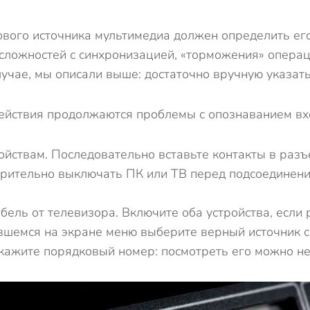
ового источника мультимедиа должен определить ег
а сложностей с синхронизацией, «торможения» опера
лучае, мы описали выше: достаточно вручную указат
действия продолжаются проблемы с опознаванием вхо
ойствам. Последовательно вставьте контакты в раз
арительно выключать ПК или ТВ перед подсоединени
бель от телевизора. Включите оба устройства, если р
ившемся на экране меню выберите верный источник си
укажите порядковый номер: посмотреть его можно не