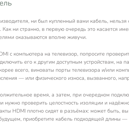
бель
изводителя, ни был купленный вами кабель, нельзя
а. Как ни странно, в первую очередь это касается и
телями оказываются вполне живучи.
DMI с компьютера на телевизор, попросите проверит
одключить его к другим доступным устройствам, на 
 скорее всего, виноваты порты телевизора и/или ком
кисления — или физического износа, вызванного, на
должительное время, а затем, при очередном подкл
и нужно проверить целостность изоляции и надёжно
такты HDMI плотно сидят в разъёмах: может быть, вы
 будущем, приобретите кабель подходящей длины —