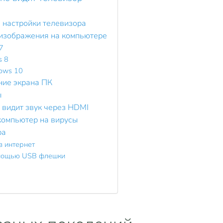
и настройки телевизора
 изображения на компьютере
7
s 8
ows 10
ние экрана ПК
ы
е видит звук через HDMI
 компьютер на вирусы
ра
з интернет
омощью USB флешки