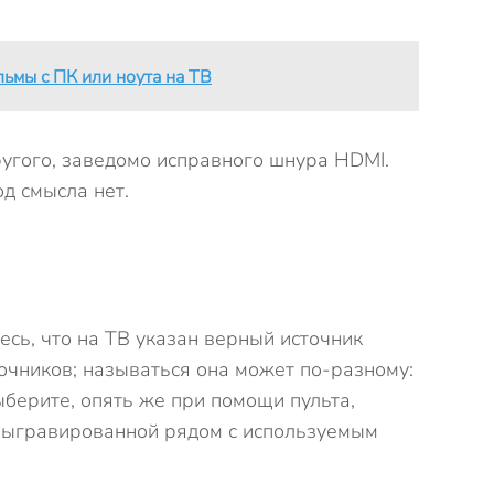
льмы с ПК или ноута на ТВ
угого, заведомо исправного шнура HDMI.
д смысла нет.
есь, что на ТВ указан верный источник
точников; называться она может по-разному:
ыберите, опять же при помощи пульта,
, выгравированной рядом с используемым