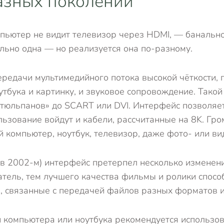
азных поколений
мпьютер не видит телевизор через HDMI, — банально
льно одна — но реализуется она по-разному.
ередачи мультимедийного потока высокой чёткости, 
утбука и картинку, и звуковое сопровождение. Тако
 «тюльпанов» до SCART или DVI. Интерфейс позволяе
ользование войдут и кабели, рассчитанные на 8K. Г
й компьютер, ноутбук, телевизор, даже фото- или в
 в 2002-м) интерфейс претерпел несколько изменен
атель, тем лучшего качества фильмы и ролики спосо
и, связанные с передачей файлов разных форматов 
 компьютера или ноутбука рекомендуется использо