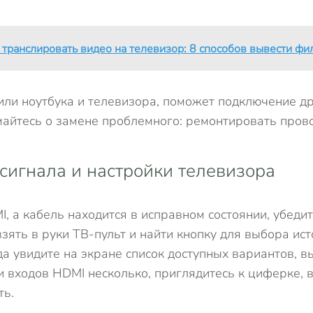
 транслировать видео на телевизор: 8 способов вывести фи
ли ноутбука и телевизора, поможет подключение др
майтесь о замене проблемного: ремонтировать прово
 сигнала и настройки телевизора
, а кабель находится в исправном состоянии, убедит
зять в руки ТВ-пульт и найти кнопку для выбора ис
гда увидите на экране список доступных вариантов, в
сли входов HDMI несколько, приглядитесь к циферке
ть.