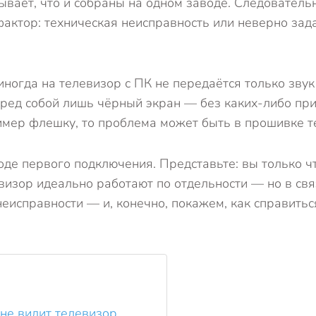
ывает, что и собраны на одном заводе. Следователь
фактор: техническая неисправность или неверно за
огда на телевизор с ПК не передаётся только звук (
ред собой лишь чёрный экран — без каких-либо при
имер флешку, то проблема может быть в прошивке т
 ходе первого подключения. Представьте: вы только
визор идеально работают по отдельности — но в св
исправности — и, конечно, покажем, как справить
 не видит телевизор