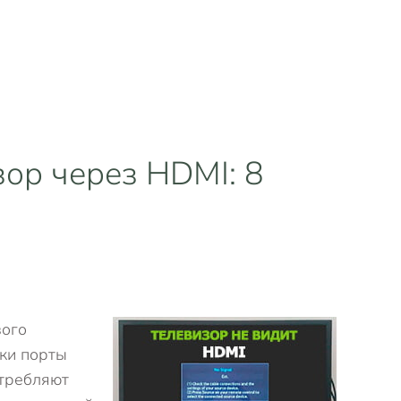
зор через HDMI: 8
вого
ски порты
отребляют