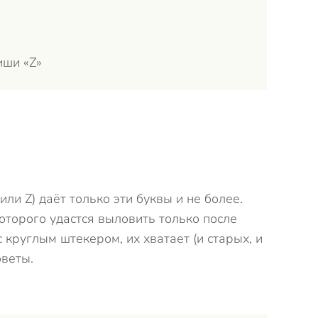
иши «Z»
Ответит
и Z) даёт только эти буквы и не более.
которого удастся выловить только после
круглым штекером, их хватает (и старых, и
оветы.