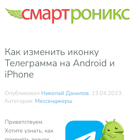
Skip to main content
Как изменить иконку
Телеграмма на Android и
iPhone
Опубликовал
Николай Данилов
,
13.04.2023
.
Категория:
Мессенджеры
.
Приветствуем.
Хотите узнать, как
поменять значок