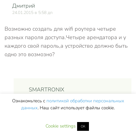
Дмитрий
О
24.01.2015 в 5:58 дп
Возможно создать для wifi роутера четыре
разных пароля доступа.Четыре арендатора и у
каждого свой пароль,а устройство должно быть
одно это возмозно?
SMARTRONIX
25.01.2015 в 9:37 пп
Ознакомьтесь с
политикой обработки персональных
данных
. Наш сайт использует файлы cookie.
Это зависит от модели роутера, на
некоторых моделях (например Zyxel
Cookie settings
ОК
Keenetic) можно создавать гостевые