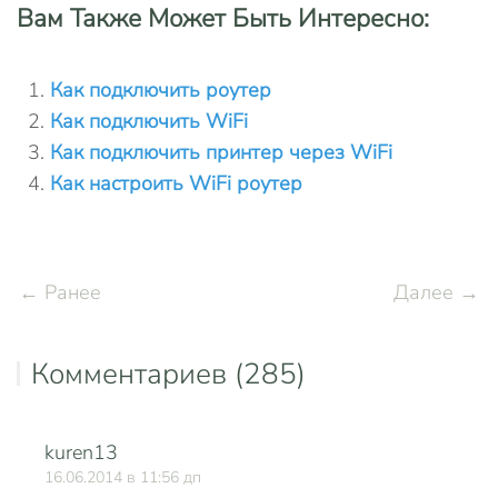
Вам Также Может Быть Интересно:
Как подключить роутер
Как подключить WiFi
Как подключить принтер через WiFi
Как настроить WiFi роутер
← Ранее
Далее →
Комментариев (285)
kuren13
О
16.06.2014 в 11:56 дп