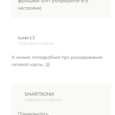
функцией WiFi (потребуется его
настройка)
kuren13
17.06.2014 в 11:59 дп
А можно поподробней про расшаривание
сетевой карты…)))
SMARTRONIX
17.06.2014 в 12:56 пп
Ознакомьтесь