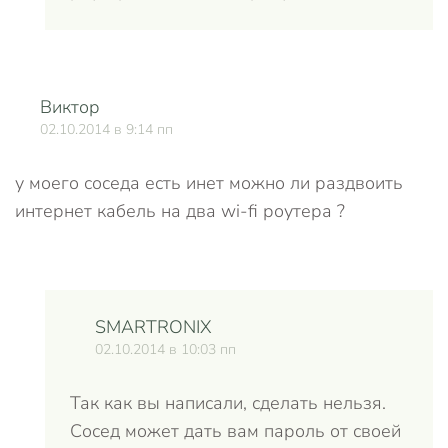
Виктор
О
02.10.2014 в 9:14 пп
у моего соседа есть инет можно ли раздвоить
интернет кабель на два wi-fi роутера ?
SMARTRONIX
02.10.2014 в 10:03 пп
Так как вы написали, сделать нельзя.
Сосед может дать вам пароль от своей