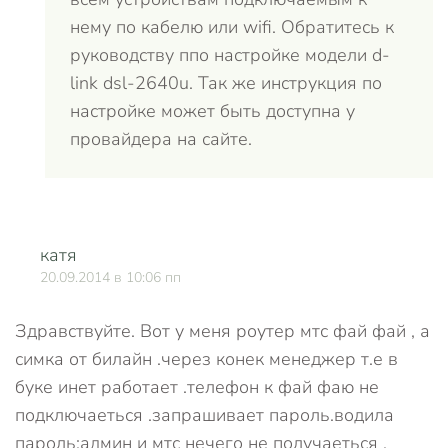
нему по кабелю или wifi. Обратитесь к
руководству ппо настройке модели d-
link dsl-2640u. Так же инструкция по
настройке может быть доступна у
провайдера на сайте.
катя
О
20.09.2014 в 10:06 пп
Здравствуйте. Вот у меня роутер мтс фай фай , а
симка от билайн .через конек менеджер т.е в
буке инет работает .телефон к фай фаю не
подключаеться .запрашивает пароль.водила
пароль:админ и мтс нечего не получаеться .