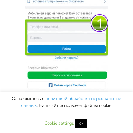
Ознакомьтесь с
политикой обработки персональных
данных
. Наш сайт использует файлы cookie.
Сначала совершите вход, как вы это делаете
Cookie settings
ОК
обычно через ввод пары логина и пароля. На