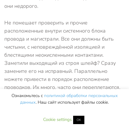
они недорого.
Не помешает проверить и прочие
расположенные внутри системного блока
провода и магистрали. Все они должны быть
чистыми, с неповреждённой изоляцией и
блестящими неокисленными контактами.
Заметили выходящий из строя шлейф? Сразу
замените его на исправный. Параллельно
можете привести в порядок расположение
проводков. Их много, часто они переплетаются,
не давая вам понять, какой куда подключён.
Ознакомьтесь с
политикой обработки персональных
данных
. Наш сайт использует файлы cookie.
Приведите шлейфы в порядок, по мере
необходимости используя пластиковые стяжки.
Чем аккуратнее будет организована
Cookie settings
ОК
«внутренность» вашего ПК, тем проще будет